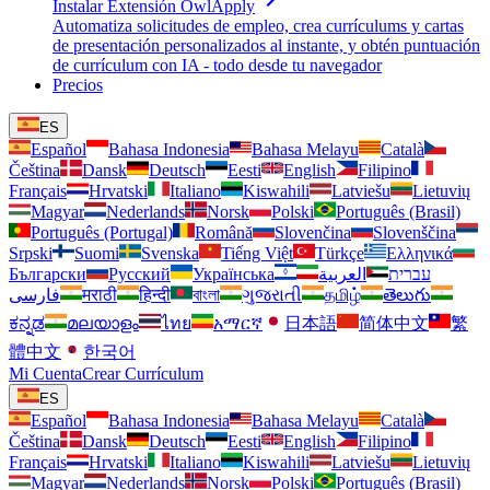
Instalar Extensión OwlApply
Automatiza solicitudes de empleo, crea currículums y cartas
de presentación personalizados al instante, y obtén puntuación
de currículum con IA - todo desde tu navegador
Precios
ES
Español
Bahasa Indonesia
Bahasa Melayu
Català
Čeština
Dansk
Deutsch
Eesti
English
Filipino
Français
Hrvatski
Italiano
Kiswahili
Latviešu
Lietuvių
Magyar
Nederlands
Norsk
Polski
Português (Brasil)
Português (Portugal)
Română
Slovenčina
Slovenščina
Srpski
Suomi
Svenska
Tiếng Việt
Türkçe
Ελληνικά
Български
Русский
Українська
العربية
עברית
فارسی
मराठी
हिन्दी
বাংলা
ગુજરાતી
தமிழ்
తెలుగు
ಕನ್ನಡ
മലയാളം
ไทย
አማርኛ
日本語
简体中文
繁
體中文
한국어
Mi Cuenta
Crear Currículum
ES
Español
Bahasa Indonesia
Bahasa Melayu
Català
Čeština
Dansk
Deutsch
Eesti
English
Filipino
Français
Hrvatski
Italiano
Kiswahili
Latviešu
Lietuvių
Magyar
Nederlands
Norsk
Polski
Português (Brasil)