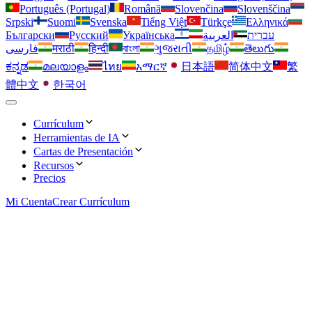
Português (Portugal)
Română
Slovenčina
Slovenščina
Srpski
Suomi
Svenska
Tiếng Việt
Türkçe
Ελληνικά
Български
Русский
Українська
العربية
עברית
فارسی
मराठी
हिन्दी
বাংলা
ગુજરાતી
தமிழ்
తెలుగు
ಕನ್ನಡ
മലയാളം
ไทย
አማርኛ
日本語
简体中文
繁
體中文
한국어
Currículum
Herramientas de IA
Simple
Cartas de Presentación
Optimizador de Palabras Clave
Recursos
Plantillas limpias y directas que mantienen el enfoque en el
Simple
Precios
contenido
Optimiza tu currículum para ATS y destaca ante los
Extensión OwlApply
reclutadores
Mi Cuenta
Plantillas limpias y directas que mantienen el enfoque en el
Crear Currículum
contenido de tu carta
Automatiza tus solicitudes de empleo con nuestra extensión
Profesional
de Chrome
Creador de Currículum con IA
Plantillas ganadoras para mostrar tu profesionalismo y
Profesional
experiencia
Crea un currículum perfecto en minutos con nuestro creador
Entrevista de Trabajo
impulsado por IA
Diseños pulidos para ayudarte a destacar tus conocimientos en
campos formales
Domina técnicas de entrevista y prepárate para tu trabajo
Moderno
soñado
Traductor de Currículum