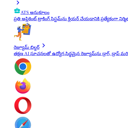
ATS అనుకూలం
ప్రతి అప్లికెంట్ ట్రాకింగ్ సిస్టమ్‌ను క్లియర్ చేయడానికి ప్రత్యేకంగా నిర్
రెజ్యూమ్ బిల్డర్
తక్షణ AI సూచనలతో ఉద్యోగ-సిద్ధమైన రెజ్యూమ్‌ను డ్రాగ్, డ్రాప్ మరి