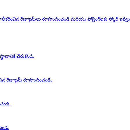
కరించిన రెజ్యూమ్‌లు రూపొందించండి మరియు పోస్టింగ్‌లకు స్కోర్ ఇవ్వం
థానానికి చేరుకోండి.
సిన రెజ్యూమ్ రూపొందించండి.
ంచండి.
చండి.