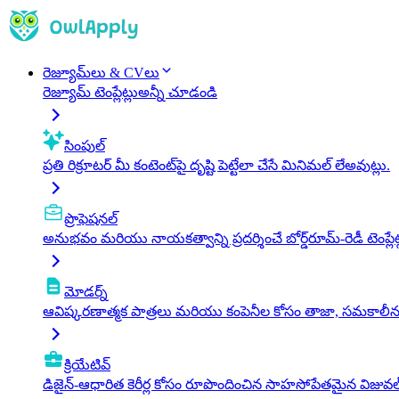
రెజ్యూమ్‌లు & CVలు
రెజ్యూమ్ టెంప్లేట్లు
అన్నీ చూడండి
సింపుల్
ప్రతి రిక్రూటర్ మీ కంటెంట్‌పై దృష్టి పెట్టేలా చేసే మినిమల్ లేఅవుట్లు.
ప్రొఫెషనల్
అనుభవం మరియు నాయకత్వాన్ని ప్రదర్శించే బోర్డ్‌రూమ్-రెడీ టెంప్లేట్
మోడర్న్
ఆవిష్కరణాత్మక పాత్రలు మరియు కంపెనీల కోసం తాజా, సమకాలీన డ
క్రియేటివ్
డిజైన్-ఆధారిత కెరీర్ల కోసం రూపొందించిన సాహసోపేతమైన విజువల్స