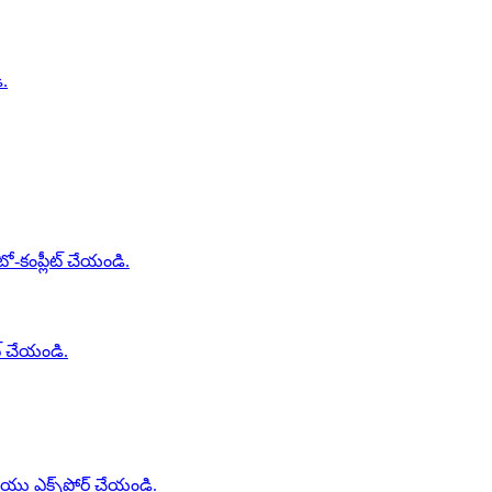
.
ో-కంప్లీట్ చేయండి.
ిట్ చేయండి.
యు ఎక్స్‌పోర్ట్ చేయండి.