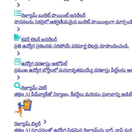
రెజ్యూమ్ బులెట్ పాయింట్ జనరేటర్
సాధనలను సెకన్లలో ఆకర్షణీయమైన బులెట్ పాయింట్లుగా మార్చండి
కవర్ లెటర్ జనరేటర్
ప్రతి ఉద్యోగ ప్రకటనకు సరిపోయే పరిపూర్ణ లెటర్లు రూపొందించండి.
ఉద్యోగ దరఖాస్తు ఆటోఫిల్
ప్రముఖ ఉద్యోగ బోర్డ్‌లలో పునరావృతమయ్యే దరఖాస్తు ఫీల్డ్‌లను ఆట
రెజ్యూమ్ చెకర్
తక్షణ AI ఫీడ్‌బ్యాక్‌తో నిర్మాణం, కీవర్డ్‌లు మరియు ప్రభావాన్ని ఆడ
రెజ్యూమ్ బిల్డర్
తక్షణ AI సూచనలతో ఉద్యోగ-సిద్ధమైన రెజ్యూమ్‌ను డ్రాగ్, డ్రాప్ మరి