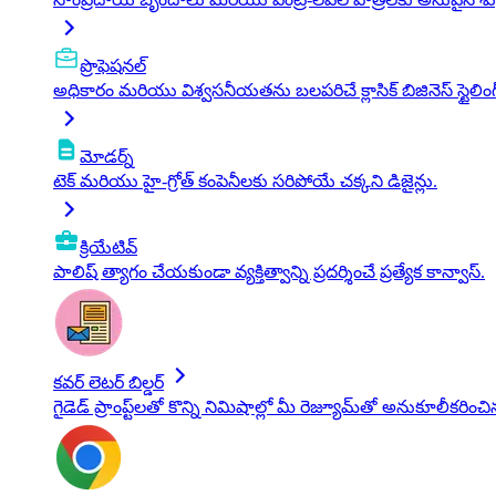
ప్రొఫెషనల్
అధికారం మరియు విశ్వసనీయతను బలపరిచే క్లాసిక్ బిజినెస్ స్టైలింగ
మోడర్న్
టెక్ మరియు హై-గ్రోత్ కంపెనీలకు సరిపోయే చక్కని డిజైన్లు.
క్రియేటివ్
పాలిష్ త్యాగం చేయకుండా వ్యక్తిత్వాన్ని ప్రదర్శించే ప్రత్యేక కాన్వాస్.
కవర్ లెటర్ బిల్డర్
గైడెడ్ ప్రాంప్ట్‌లతో కొన్ని నిమిషాల్లో మీ రెజ్యూమ్‌తో అనుకూలీకరి