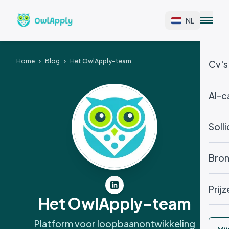
NL
Home
Blog
Het OwlApply-team
Cv's 
AI-c
Soll
Bro
Prijz
Het OwlApply-team
Platform voor loopbaanontwikkeling