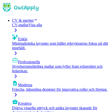
CV & meriter
CV-mallar
Visa alla
Enkla
Minimalistiska layouter som håller rekryterarens fokus på ditt
innehåll.
Professionella
Styrelserumsfärdiga mallar som lyfter fram erfarenhet och
ledarskap.
Moderna
Fräscha, tidsenliga designer för innovativa roller och företag.
Kreativa
Djärva visuella uttryck och unika layouter skapade för