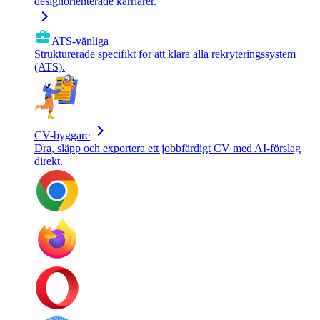
designorienterade karriärer.
ATS-vänliga
Strukturerade specifikt för att klara alla rekryteringssystem
(ATS).
CV-byggare
Dra, släpp och exportera ett jobbfärdigt CV med AI-förslag
direkt.