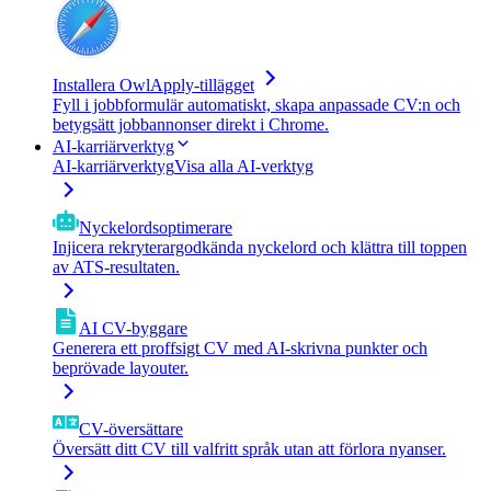
Installera OwlApply-tillägget
Fyll i jobbformulär automatiskt, skapa anpassade CV:n och
betygsätt jobbannonser direkt i Chrome.
AI-karriärverktyg
AI-karriärverktyg
Visa alla AI-verktyg
Nyckelordsoptimerare
Injicera rekryterargodkända nyckelord och klättra till toppen
av ATS-resultaten.
AI CV-byggare
Generera ett proffsigt CV med AI-skrivna punkter och
beprövade layouter.
CV-översättare
Översätt ditt CV till valfritt språk utan att förlora nyanser.