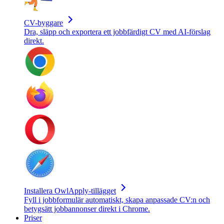
CV-byggare
Dra, släpp och exportera ett jobbfärdigt CV med AI-förslag
direkt.
Installera OwlApply-tillägget
Fyll i jobbformulär automatiskt, skapa anpassade CV:n och
betygsätt jobbannonser direkt i Chrome.
Priser