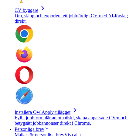
CV-byggare
Dra, släpp och exportera ett jobbfärdigt CV med AI-förslag
direkt.
Installera OwlApply-tillägget
Fyll i jobbformulär automatiskt, skapa anpassade CV:n och
betygsätt jobbannonser direkt i Chrome.
Personliga brev
Mallar för personliga brev
Visa alla