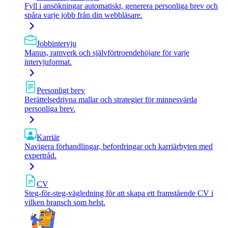
Fyll i ansökningar automatiskt, generera personliga brev och
spåra varje jobb från din webbläsare.
Jobbintervju
Manus, ramverk och självförtroendehöjare för varje
intervjuformat.
Personligt brev
Berättelsedrivna mallar och strategier för minnesvärda
personliga brev.
Karriär
Navigera förhandlingar, befordringar och karriärbyten med
expertråd.
CV
Steg-för-steg-vägledning för att skapa ett framstående CV i
vilken bransch som helst.