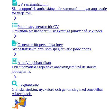
CV-sammanfattning
Skapa uppmärksamhetsfångande sammanfattningar anpassade
för varje roll.
Punktlistegenerator för CV
Omvandla prestationer till slagkraftiga punkter på sekunder.
Generator för personliga brev
Skapa träffsäkra brev som speglar varje jobbannons.
Autofyll jobbansökan
Fyll automatiskt i repetitiva ansökningsfält på de största
jobbsajterna.
CV-granskare
Granska struktur, nyckelord och genomslag med omedelbar
AI-feedback.