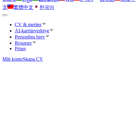
文
繁體中文
한국어
CV & meriter
AI-karriärverktyg
Enkla
Personliga brev
Nyckelordsoptimerare
Resurser
Minimalistiska layouter som håller rekryterarens fokus på ditt
Enkla
Priser
innehåll.
Injicera rekryterargodkända nyckelord och klättra till toppen
OwlApply-tillägget
av ATS-resultaten.
Mitt konto
Rena layouter perfekta för traditionella team och juniora roller.
Skapa CV
Fyll i ansökningar automatiskt, generera personliga brev och
Professionella
spåra varje jobb från din webbläsare.
AI CV-byggare
Professionella
Styrelserumsfärdiga mallar som lyfter fram erfarenhet och
ledarskap.
Generera ett proffsigt CV med AI-skrivna punkter och
Klassisk affärsstil som förstärker auktoritet och trovärdighet.
Jobbintervju
beprövade layouter.
Manus, ramverk och självförtroendehöjare för varje
Moderna
Moderna
intervjuformat.
CV-översättare
Fräscha, tidsenliga designer för innovativa roller och företag.
Eleganta designer som passar perfekt i tech- och
Översätt ditt CV till valfritt språk utan att förlora nyanser.
tillväxtföretag.
Personligt brev
Kreativa
Berättelsedrivna mallar och strategier för minnesvärda
CV-sammanfattning
Kreativa
personliga brev.