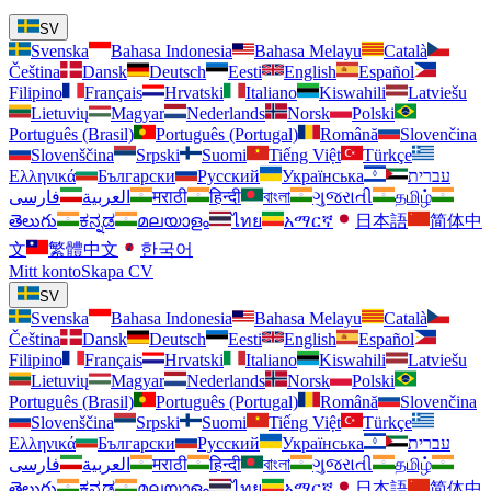
SV
Svenska
Bahasa Indonesia
Bahasa Melayu
Català
Čeština
Dansk
Deutsch
Eesti
English
Español
Filipino
Français
Hrvatski
Italiano
Kiswahili
Latviešu
Lietuvių
Magyar
Nederlands
Norsk
Polski
Português (Brasil)
Português (Portugal)
Română
Slovenčina
Slovenščina
Srpski
Suomi
Tiếng Việt
Türkçe
Ελληνικά
Български
Русский
Українська
עברית
فارسی
العربية
मराठी
हिन्दी
বাংলা
ગુજરાતી
தமிழ்
తెలుగు
ಕನ್ನಡ
മലയാളം
ไทย
አማርኛ
日本語
简体中
文
繁體中文
한국어
Mitt konto
Skapa CV
SV
Svenska
Bahasa Indonesia
Bahasa Melayu
Català
Čeština
Dansk
Deutsch
Eesti
English
Español
Filipino
Français
Hrvatski
Italiano
Kiswahili
Latviešu
Lietuvių
Magyar
Nederlands
Norsk
Polski
Português (Brasil)
Português (Portugal)
Română
Slovenčina
Slovenščina
Srpski
Suomi
Tiếng Việt
Türkçe
Ελληνικά
Български
Русский
Українська
עברית
فارسی
العربية
मराठी
हिन्दी
বাংলা
ગુજરાતી
தமிழ்
తెలుగు
ಕನ್ನಡ
മലയാളം
ไทย
አማርኛ
日本語
简体中