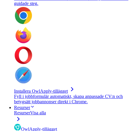
guidade steg.
Installera OwlApply-tillägget
Fyll i jobbformulär automatiskt, skapa anpassade CV:n och
betygsätt jobbannonser direkt i Chrome.
Resurser
Resurser
Visa alla
OwlApply-tillägget