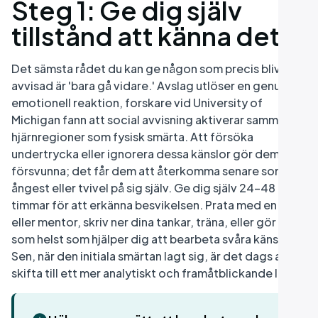
Steg 1: Ge dig själv
tillstånd att känna det
Det sämsta rådet du kan ge någon som precis blivit
avvisad är 'bara gå vidare.' Avslag utlöser en genuin
emotionell reaktion, forskare vid University of
Michigan fann att social avvisning aktiverar samma
hjärnregioner som fysisk smärta. Att försöka
undertrycka eller ignorera dessa känslor gör dem inte
försvunna; det får dem att återkomma senare som
ångest eller tvivel på sig själv. Ge dig själv 24–48
timmar för att erkänna besvikelsen. Prata med en vän
eller mentor, skriv ner dina tankar, träna, eller gör vad
som helst som hjälper dig att bearbeta svåra känslor.
Sen, när den initiala smärtan lagt sig, är det dags att
skifta till ett mer analytiskt och framåtblickande läge.