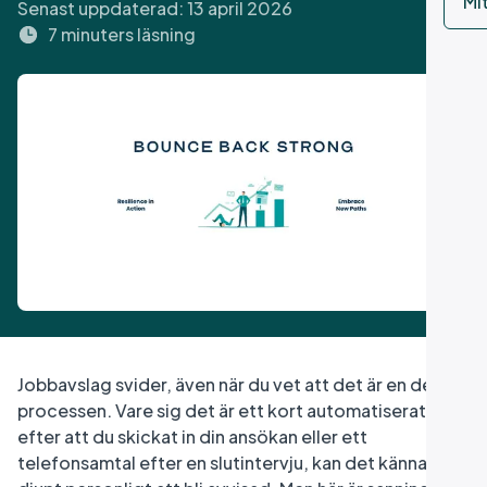
Mi
Senast uppdaterad:
13 april 2026
7 minuters läsning
Jobbavslag svider, även när du vet att det är en del av
processen. Vare sig det är ett kort automatiserat mejl
efter att du skickat in din ansökan eller ett
telefonsamtal efter en slutintervju, kan det kännas