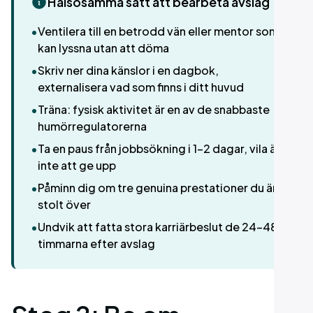
Hälsosamma sätt att bearbeta avslag
•
Ventilera till en betrodd vän eller mentor som
kan lyssna utan att döma
•
Skriv ner dina känslor i en dagbok,
externalisera vad som finns i ditt huvud
•
Träna: fysisk aktivitet är en av de snabbaste
humörregulatorerna
•
Ta en paus från jobbsökning i 1–2 dagar, vila är
inte att ge upp
•
Påminn dig om tre genuina prestationer du är
stolt över
•
Undvik att fatta stora karriärbeslut de 24–48
timmarna efter avslag