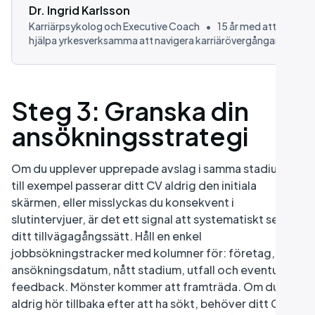
Dr. Ingrid Karlsson
Karriärpsykolog och Executive Coach
•
15 år med att
hjälpa yrkesverksamma att navigera karriärövergångar
Steg 3: Granska din
ansökningsstrategi
Om du upplever upprepade avslag i samma stadium,
till exempel passerar ditt CV aldrig den initiala
skärmen, eller misslyckas du konsekvent i
slutintervjuer, är det ett signal att systematiskt se på
ditt tillvägagångssätt. Håll en enkel
jobbsökningstracker med kolumner för: företag, roll,
ansökningsdatum, nått stadium, utfall och eventuell
feedback. Mönster kommer att framträda. Om du
aldrig hör tillbaka efter att ha sökt, behöver ditt CV