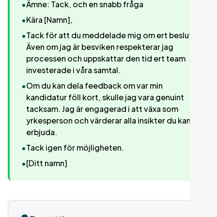
•
Ämne: Tack, och en snabb fråga
•
Kära [Namn],
•
Tack för att du meddelade mig om ert beslut.
Även om jag är besviken respekterar jag
processen och uppskattar den tid ert team
investerade i våra samtal.
•
Om du kan dela feedback om var min
kandidatur föll kort, skulle jag vara genuint
tacksam. Jag är engagerad i att växa som
yrkesperson och värderar alla insikter du kan
erbjuda.
•
Tack igen för möjligheten.
•
[Ditt namn]