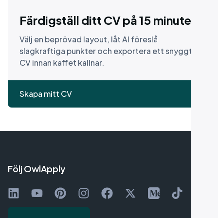
Färdigställ ditt CV på 15 minuter
Välj en beprövad layout, låt AI föreslå
slagkraftiga punkter och exportera ett snyggt
CV innan kaffet kallnar.
Skapa mitt CV
Följ OwlApply
Följ på LinkedIn
Titta på YouTube
Pinna på Pinterest
Följ oss på Instagram
Gilla på Facebook
Följ på X
Följ på Medium
Följ på TikT