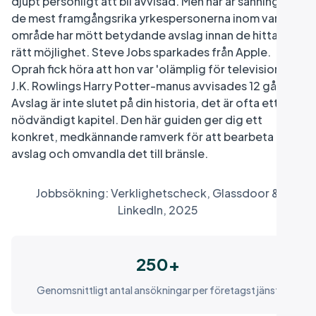
djupt personligt att bli avvisad. Men här är sanningen:
de mest framgångsrika yrkespersonerna inom varje
område har mött betydande avslag innan de hittade
rätt möjlighet. Steve Jobs sparkades från Apple.
Oprah fick höra att hon var 'olämplig för television.'
J.K. Rowlings Harry Potter-manus avvisades 12 gånger.
Avslag är inte slutet på din historia, det är ofta ett
nödvändigt kapitel. Den här guiden ger dig ett
konkret, medkännande ramverk för att bearbeta
avslag och omvandla det till bränsle.
Jobbsökning: Verklighetscheck, Glassdoor &
LinkedIn, 2025
250+
Genomsnittligt antal ansökningar per företagstjänst