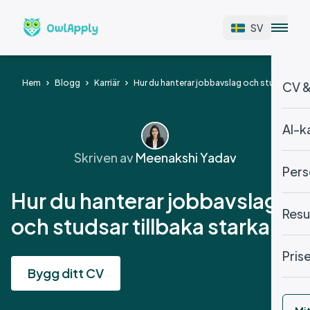
SV
Hem
Blogg
Karriär
Hur du hanterar jobbavslag och studsar till
CV &
AI-k
Skriven av
Meenakshi Yadav
Pers
Hur du hanterar jobbavslag
Resu
och studsar tillbaka starkare
Pris
Bygg ditt CV