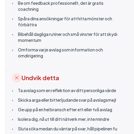
Be om feedback professionellt, det är gratis
coachning
Spåra dina ansökningar för att hitta mönster och
förbättra
Bibehåll dagliga rutiner och små vinster för att skydda
momentum
Omforma varje avslag som information och
omdirigering
Undvik detta
Ta avslag som en reflektion av ditt personliga värde
Skicka arga eller bitterljudande svar på avslagsmejl
Ge upp på en hel bransch efter ett eller två avslag
Isolera dig, nå ut till ditt nätverk mer, inte mindre
Sluta söka medan du väntar på svar, håll pipelinen full