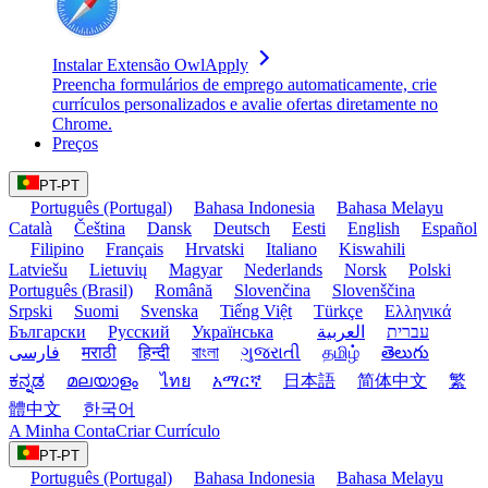
Instalar Extensão OwlApply
Preencha formulários de emprego automaticamente, crie
currículos personalizados e avalie ofertas diretamente no
Chrome.
Preços
PT-PT
Português (Portugal)
Bahasa Indonesia
Bahasa Melayu
Català
Čeština
Dansk
Deutsch
Eesti
English
Español
Filipino
Français
Hrvatski
Italiano
Kiswahili
Latviešu
Lietuvių
Magyar
Nederlands
Norsk
Polski
Português (Brasil)
Română
Slovenčina
Slovenščina
Srpski
Suomi
Svenska
Tiếng Việt
Türkçe
Ελληνικά
Български
Русский
Українська
العربية
עברית
فارسی
मराठी
हिन्दी
বাংলা
ગુજરાતી
தமிழ்
తెలుగు
ಕನ್ನಡ
മലയാളം
ไทย
አማርኛ
日本語
简体中文
繁
體中文
한국어
A Minha Conta
Criar Currículo
PT-PT
Português (Portugal)
Bahasa Indonesia
Bahasa Melayu