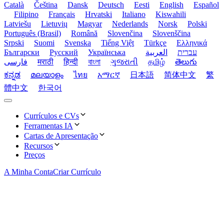
Català
Čeština
Dansk
Deutsch
Eesti
English
Español
Filipino
Français
Hrvatski
Italiano
Kiswahili
Latviešu
Lietuvių
Magyar
Nederlands
Norsk
Polski
Português (Brasil)
Română
Slovenčina
Slovenščina
Srpski
Suomi
Svenska
Tiếng Việt
Türkçe
Ελληνικά
Български
Русский
Українська
العربية
עברית
فارسی
मराठी
हिन्दी
বাংলা
ગુજરાતી
தமிழ்
తెలుగు
ಕನ್ನಡ
മലയാളം
ไทย
አማርኛ
日本語
简体中文
繁
體中文
한국어
Currículos e CVs
Ferramentas IA
Simples
Cartas de Apresentação
Otimizador de Palavras-chave
Recursos
Layouts minimalistas que mantêm cada recrutador focado no
Simples
Preços
seu conteúdo.
Insira palavras-chave aprovadas por recrutadores e suba ao
Extensão OwlApply
topo dos resultados ATS.
A Minha Conta
Layouts limpos, ideais para equipas tradicionais e posições de
Criar Currículo
entrada.
Preencha candidaturas automaticamente, gere cartas de
Profissional
apresentação e acompanhe cada emprego a partir do seu
Criador de Currículo com IA
navegador.
Modelos prontos para o mundo empresarial que destacam
Profissional
experiência e liderança.
Gere um currículo polido com tópicos escritos por IA e
layouts comprovados.