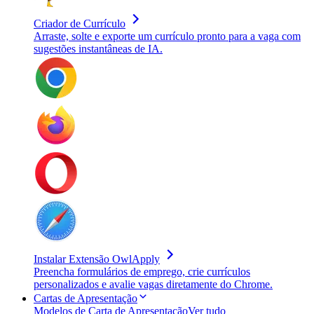
Criador de Currículo
Arraste, solte e exporte um currículo pronto para a vaga com
sugestões instantâneas de IA.
Instalar Extensão OwlApply
Preencha formulários de emprego, crie currículos
personalizados e avalie vagas diretamente do Chrome.
Cartas de Apresentação
Modelos de Carta de Apresentação
Ver tudo