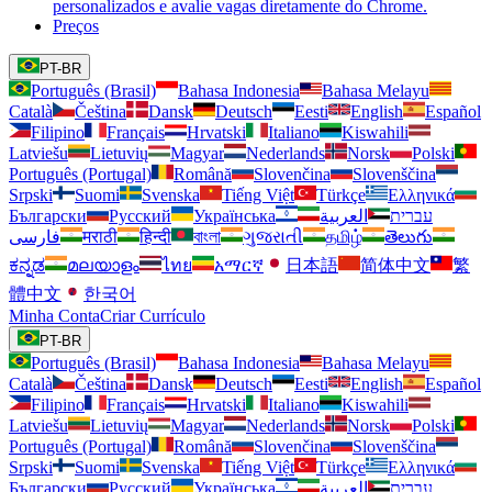
personalizados e avalie vagas diretamente do Chrome.
Preços
PT-BR
Português (Brasil)
Bahasa Indonesia
Bahasa Melayu
Català
Čeština
Dansk
Deutsch
Eesti
English
Español
Filipino
Français
Hrvatski
Italiano
Kiswahili
Latviešu
Lietuvių
Magyar
Nederlands
Norsk
Polski
Português (Portugal)
Română
Slovenčina
Slovenščina
Srpski
Suomi
Svenska
Tiếng Việt
Türkçe
Ελληνικά
Български
Русский
Українська
العربية
עברית
فارسی
मराठी
हिन्दी
বাংলা
ગુજરાતી
தமிழ்
తెలుగు
ಕನ್ನಡ
മലയാളം
ไทย
አማርኛ
日本語
简体中文
繁
體中文
한국어
Minha Conta
Criar Currículo
PT-BR
Português (Brasil)
Bahasa Indonesia
Bahasa Melayu
Català
Čeština
Dansk
Deutsch
Eesti
English
Español
Filipino
Français
Hrvatski
Italiano
Kiswahili
Latviešu
Lietuvių
Magyar
Nederlands
Norsk
Polski
Português (Portugal)
Română
Slovenčina
Slovenščina
Srpski
Suomi
Svenska
Tiếng Việt
Türkçe
Ελληνικά
Български
Русский
Українська
العربية
עברית