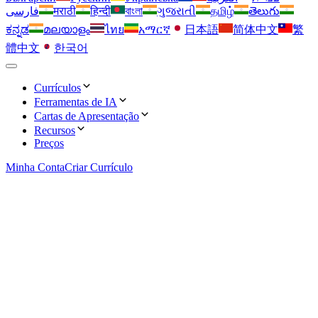
فارسی
मराठी
हिन्दी
বাংলা
ગુજરાતી
தமிழ்
తెలుగు
ಕನ್ನಡ
മലയാളം
ไทย
አማርኛ
日本語
简体中文
繁
體中文
한국어
Currículos
Ferramentas de IA
Simples
Cartas de Apresentação
Otimizador de Palavras-chave
Recursos
Layouts minimalistas que mantêm o recrutador focado no seu
Simples
Preços
conteúdo.
Insira palavras-chave aprovadas por recrutadores e suba ao
Extensão OwlApply
topo dos resultados ATS.
Minha Conta
Layouts limpos ideais para equipes tradicionais e cargos
Criar Currículo
iniciais.
Preencha candidaturas automaticamente, gere cartas de
Profissional
apresentação e acompanhe cada vaga pelo navegador.
Criador de Currículo com IA
Modelos corporativos que destacam experiência e liderança.
Profissional
Gere um currículo impecável com tópicos escritos por IA e
Entrevista de Emprego
layouts comprovados.
Estilo corporativo clássico que reforça autoridade e
Moderno
credibilidade.
Roteiros, métodos e dicas de confiança para todos os formatos
de entrevista.
Designs atuais e contemporâneos para cargos e empresas
Tradutor de Currículo
inovadoras.
Moderno
Traduza seu currículo para qualquer idioma sem perder
Carta de Apresentação
nuances.
Designs elegantes perfeitos para empresas de tecnologia e alto