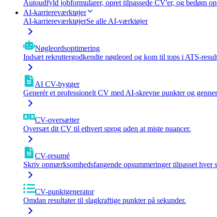
Autoudfyld jobformularer, opret tilpassede CV'er, og bedøm op
AI-karriereværktøjer
AI-karriereværktøjer
Se alle AI-værktøjer
Nøgleordsoptimering
Indsæt rekruttergodkendte nøgleord og kom til tops i ATS-result
AI CV-bygger
Generér et professionelt CV med AI-skrevne punkter og genne
CV-oversætter
Oversæt dit CV til ethvert sprog uden at miste nuancer.
CV-resumé
Skriv opmærksomhedsfangende opsummeringer tilpasset hver st
CV-punktgenerator
Omdan resultater til slagkraftige punkter på sekunder.