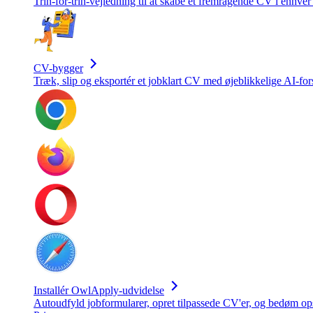
Trin-for-trin-vejledning til at skabe et fremragende CV i enhver
CV-bygger
Træk, slip og eksportér et jobklart CV med øjeblikkelige AI-for
Installér OwlApply-udvidelse
Autoudfyld jobformularer, opret tilpassede CV'er, og bedøm op