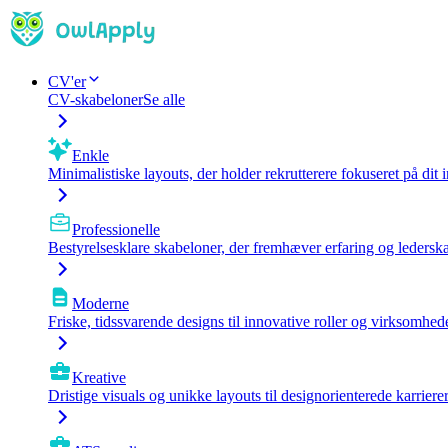
CV'er
CV-skabeloner
Se alle
Enkle
Minimalistiske layouts, der holder rekrutterere fokuseret på dit 
Professionelle
Bestyrelsesklare skabeloner, der fremhæver erfaring og ledersk
Moderne
Friske, tidssvarende designs til innovative roller og virksomhede
Kreative
Dristige visuals og unikke layouts til designorienterede karrierer