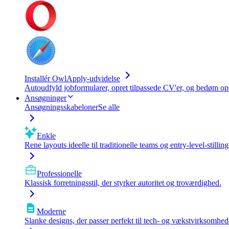
Installér OwlApply-udvidelse
Autoudfyld jobformularer, opret tilpassede CV'er, og bedøm op
Ansøgninger
Ansøgningsskabeloner
Se alle
Enkle
Rene layouts ideelle til traditionelle teams og entry-level-stilling
Professionelle
Klassisk forretningsstil, der styrker autoritet og troværdighed.
Moderne
Slanke designs, der passer perfekt til tech- og vækstvirksomhed