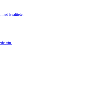
s med kvaliteten.
de trin.