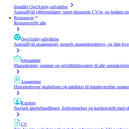
Installér OwlApply-udvidelse
Autoudfyld jobformularer, opret tilpassede CV'er, og bedøm op
Ressourcer
Ressourcer
Se alle
OwlApply-udvidelse
Autoudfyld ansøgninger, generér ansøgningsbreve, og følg hvert
Jobsamtale
Manuskripter, rammer og selvtillidsboostere til alle samtalerform
Ansøgning
Historiedrevne skabeloner og taktikker til mindeværdige ansøgn
Karriere
Navigér lønforhandlinger, forfremmelser og karriereskift med e
CV