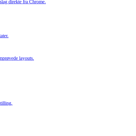
slag direkte fra Chrome.
ater.
mprøvede layouts.
illing.