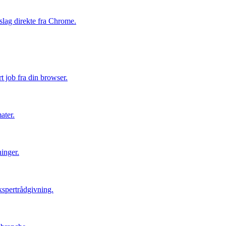
slag direkte fra Chrome.
 job fra din browser.
ater.
inger.
kspertrådgivning.