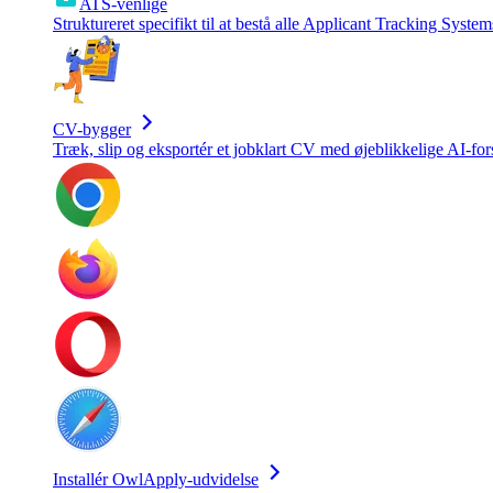
ATS-venlige
Struktureret specifikt til at bestå alle Applicant Tracking System
CV-bygger
Træk, slip og eksportér et jobklart CV med øjeblikkelige AI-for
Installér OwlApply-udvidelse