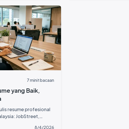
7 minit bacaan
ume yang Baik,
a
lis resume profesional
laysia: JobStreet,
ybank dan lebih.
8/4/2026