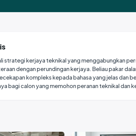
tem
Cipta surat yang tepat dan sepadan dengan
setiap iklan pekerjaan.
pta
i.
Penyemak Resume
ng
Audit struktur, kata kunci dan impak dengan
maklum balas AI segera.
is
hli strategi kerjaya teknikal yang menggabungkan pers
teraan dengan perundingan kerjaya. Beliau pakar dal
cekapan kompleks kepada bahasa yang jelas dan be
ya bagi calon yang memohon peranan teknikal dan ke