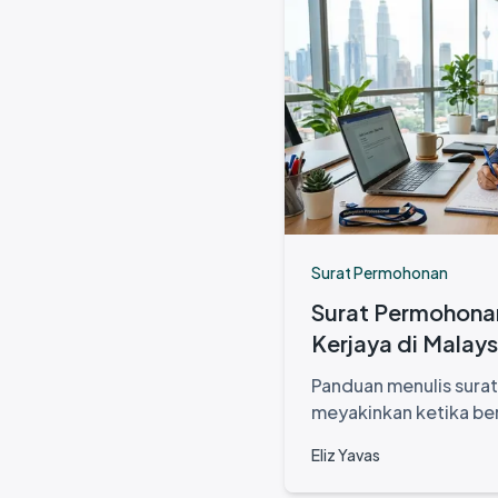
Surat Permohonan
Surat Permohonan
Kerjaya di Malays
Panduan menulis sura
meyakinkan ketika ber
dalam pasaran kerja M
Eliz Yavas