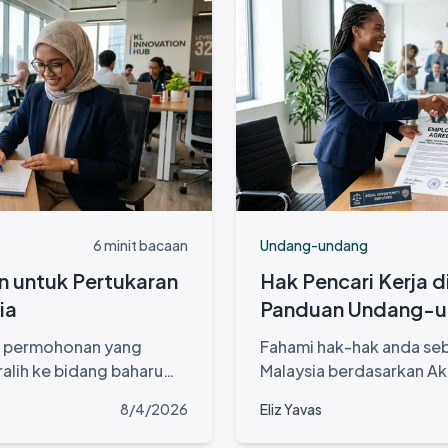
6 minit bacaan
Undang-undang
 untuk Pertukaran
Hak Pencari Kerja d
ia
Panduan Undang-u
t permohonan yang
Fahami hak-hak anda seba
alih ke bidang baharu
Malaysia berdasarkan Ak
alaysia
Akta Perlindungan Data 
8/4/2026
Eliz Yavas