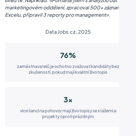
uveďte. Například:
«Pomáhal jsem s analýzou dat v
marketingovém oddělení, zpracoval 500+ záznamů v
Excelu, připravil 3 reporty pro management»
.
Data Jobs.cz, 2025
76%
zaměstnavatelů je ochotno zvažovat kandidáty bez
zkušeností, pokud mají kvalitní životopis
3x
více šancí na pohovor mají životopisy se stážemi a
projekty oproti prázdným