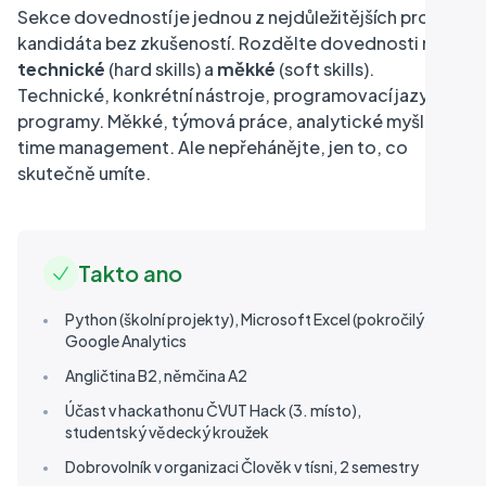
Sekce dovedností je jednou z nejdůležitějších pro
kandidáta bez zkušeností. Rozdělte dovednosti na
technické
(hard skills) a
měkké
(soft skills).
Technické, konkrétní nástroje, programovací jazyky,
programy. Měkké, týmová práce, analytické myšlení,
time management. Ale nepřehánějte, jen to, co
skutečně umíte.
Takto ano
Python (školní projekty), Microsoft Excel (pokročilý),
Google Analytics
Angličtina B2, němčina A2
Účast v hackathonu ČVUT Hack (3. místo),
studentský vědecký kroužek
Dobrovolník v organizaci Člověk v tísni, 2 semestry