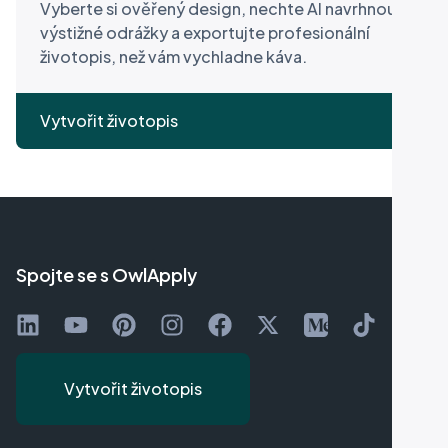
Vyberte si ověřený design, nechte AI navrhnout
výstižné odrážky a exportujte profesionální
životopis, než vám vychladne káva.
Vytvořit životopis
Spojte se s OwlApply
Sledujte na LinkedIn
Sledujte na YouTube
Připněte na Pinterestu
Přidejte se na Instagramu
Lajkujte na Facebooku
Sledujte na X
Sledujte na Mediu
Sledujte na 
Vytvořit životopis