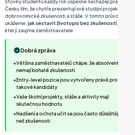
Stovky studentů každý rok úspěšně nacházejí práci v
Česku tím, že chytře prezentují své studijní projekty,
dobrovolnické zkušenosti a stáže. V tomto průvodci
ukážeme,
jak sestavit životopis bez zkušeností
,
který zaujme zaměstnavatele.
Dobrá zpráva
•
Většina zaměstnavatelů chápe, že absolventi
nemají bohaté zkušenosti
•
Entry-level pozice jsou vytvořeny právě pro
takové kandidáty
•
Vaše školní projekty, stáže a aktivity mají
skutečnou hodnotu
•
Nadšení a ochota učit se jsou často důležitější
než zkušenosti