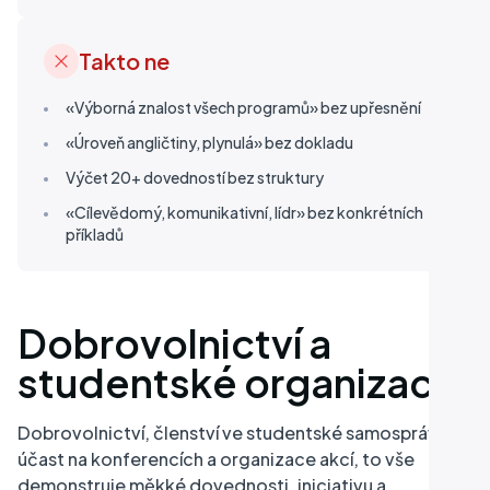
Takto ne
«Výborná znalost všech programů» bez upřesnění
«Úroveň angličtiny, plynulá» bez dokladu
Výčet 20+ dovedností bez struktury
«Cílevědomý, komunikativní, lídr» bez konkrétních
příkladů
Dobrovolnictví a
studentské organizace
Dobrovolnictví, členství ve studentské samosprávě,
účast na konferencích a organizace akcí, to vše
demonstruje měkké dovednosti, iniciativu a