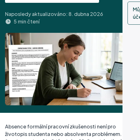
d
Mů
Naposledy aktualizováno:
8. dubna 2026
úč
p
5 min čtení
Absence formální pracovní zkušenosti není pro
životopis studenta nebo absolventa problémem.