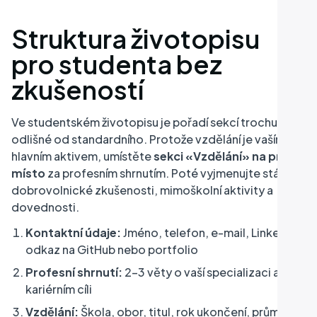
Struktura životopisu
pro studenta bez
zkušeností
Ve studentském životopisu je pořadí sekcí trochu
odlišné od standardního. Protože vzdělání je vaším
hlavním aktivem, umístěte
sekci «Vzdělání» na první
místo
za profesním shrnutím. Poté vyjmenujte stáže,
dobrovolnické zkušenosti, mimoškolní aktivity a
dovednosti.
Kontaktní údaje:
Jméno, telefon, e-mail, LinkedIn,
odkaz na GitHub nebo portfolio
Profesní shrnutí:
2–3 věty o vaší specializaci a
kariérním cíli
Vzdělání:
Škola, obor, titul, rok ukončení, průměr