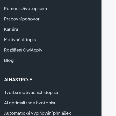
Pomoc s životopisem
Pracovní pohovor
Kariéra
Motivační dopis
Rozšíření OwlApply
Blog
AI NÁSTROJE
Tvorba motivačních dopisů
AI optimalizace životopisu
Automatické vyplňování přihlášek