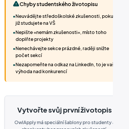
Chyby studentského životopisu
•
Neuvádějte středoškolské zkušenosti, pokud
již studujete na VŠ
•
Nepište «nemám zkušenosti», místo toho
doplňte projekty
•
Nenechávejte sekce prázdné, raději snižte
počet sekcí
•
Nezapomeňte na odkaz na LinkedIn, to je vaše
výhoda nad konkurencí
Vytvořte svůj první životopis
OwlApply má speciální šablony pro studenty a