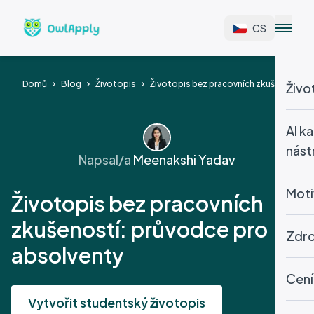
CS
Domů
Blog
Životopis
Životopis bez pracovních zkušeností: 
Živo
AI ka
nást
Napsal/a
Meenakshi Yadav
Moti
Životopis bez pracovních
zkušeností: průvodce pro
Zdro
absolventy
Cení
v
Vytvořit studentský životopis
g