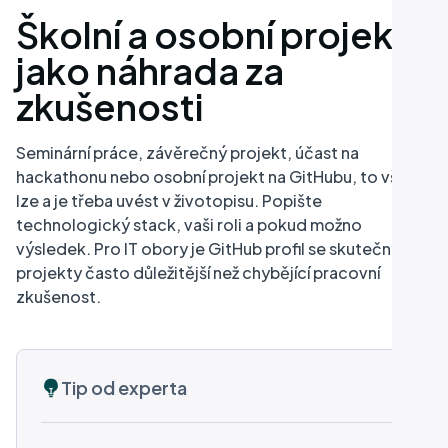
Školní a osobní projekty
jako náhrada za
zkušenosti
Seminární práce, závěrečný projekt, účast na
hackathonu nebo osobní projekt na GitHubu, to vše
lze a je třeba uvést v životopisu. Popište
technologický stack, vaši roli a pokud možno
výsledek. Pro IT obory je GitHub profil se skutečnými
projekty často důležitější než chybějící pracovní
zkušenost.
Tip od experta