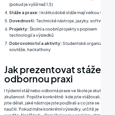
(pokud je vyšší než 1,5)
Stáže a praxe:
I krátkodobé stáže mají velkou váhu
Dovednosti:
Technické nástroje, jazyky, software
Projekty:
Školní a osobní projekty s popisem
technologií a výsledků
Dobrovolnictví a aktivity:
Studentské organizace,
soutěže, hackathony
Jak prezentovat stáže a
odbornou praxi
I týdenní stáž nebo odborná praxe ve škole je skutečná
zkušenost. Popište konkrétně: kde jste stážovali, co
jste dělali, jaké nástroje jste používali a co jste se
naučili. Pokud máte konkrétní výsledky, určitě je