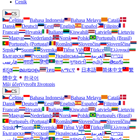
Ceník
CS
Čeština
Bahasa Indonesia
Bahasa Melayu
Català
Dansk
Deutsch
Eesti
English
Español
Filipino
Français
Hrvatski
Italiano
Kiswahili
Latviešu
Lietuvių
Magyar
Nederlands
Norsk
Polski
Português (Brasil)
Português (Portugal)
Română
Slovenčina
Slovenščina
Srpski
Suomi
Svenska
Tiếng Việt
Türkçe
Ελληνικά
Български
Русский
Українська
العربية
עברית
فارسی
मराठी
हिन्दी
বাংলা
ગુજરાતી
தமிழ்
తెలుగు
ಕನ್ನಡ
മലയാളം
ไทย
አማርኛ
日本語
简体中文
繁
體中文
한국어
Můj účet
Vytvořit životopis
CS
Čeština
Bahasa Indonesia
Bahasa Melayu
Català
Dansk
Deutsch
Eesti
English
Español
Filipino
Français
Hrvatski
Italiano
Kiswahili
Latviešu
Lietuvių
Magyar
Nederlands
Norsk
Polski
Português (Brasil)
Português (Portugal)
Română
Slovenčina
Slovenščina
Srpski
Suomi
Svenska
Tiếng Việt
Türkçe
Ελληνικά
Български
Русский
Українська
العربية
עברית
فارسی
मराठी
हिन्दी
বাংলা
ગુજરાતી
தமிழ்
తెలుగు