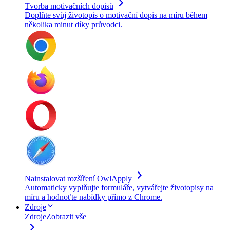
Tvorba motivačních dopisů
Doplňte svůj životopis o motivační dopis na míru během
několika minut díky průvodci.
Nainstalovat rozšíření OwlApply
Automaticky vyplňujte formuláře, vytvářejte životopisy na
míru a hodnoťte nabídky přímo z Chrome.
Zdroje
Zdroje
Zobrazit vše