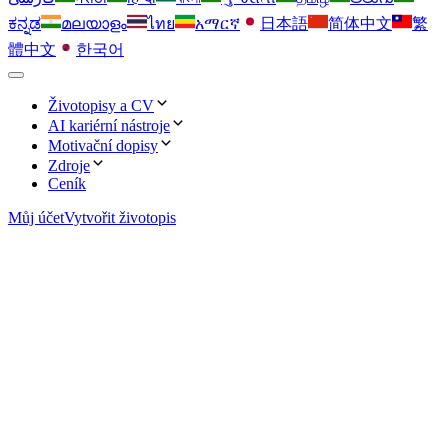
ಕನ್ನಡ
മലയാളം
ไทย
አማርኛ
日本語
简体中文
繁
體中文
한국어
Životopisy a CV
AI kariérní nástroje
Jednoduché
Motivační dopisy
Optimalizátor klíčových slov
Zdroje
Minimalistické rozložení, které udrží pozornost recruitera na
Jednoduché
Ceník
vašem obsahu.
Vložte klíčová slova schválená recruitery a dostaňte se na
Rozšíření OwlApply
vrchol výsledků ATS.
Můj účet
Čisté rozložení ideální pro tradiční týmy a juniorní pozice.
Vytvořit životopis
Automaticky vyplňujte přihlášky, generujte motivační dopisy
Profesionální
a sledujte každou nabídku přímo z prohlížeče.
AI tvorba životopisu
Profesionální
Šablony připravené pro management, které vyzdvihují
zkušenosti a leadership.
Vygenerujte profesionální životopis s odrážkami od AI a
Klasický obchodní styl, který posiluje autoritu a
Pracovní pohovor
ověřenými rozloženími.
důvěryhodnost.
Scénáře, postupy a tipy na sebedůvěru pro každý formát
Moderní
pohovoru.
Překlad životopisu
Moderní
Svěží, současné designy pro inovativní pozice a společnosti.
Přeložte svůj životopis do jakéhokoliv jazyka bez ztráty
Elegantní designy, které skvěle zapadnou do technologických
Motivační dopis
nuancí.
a rychle rostoucích firem.
Kreativní