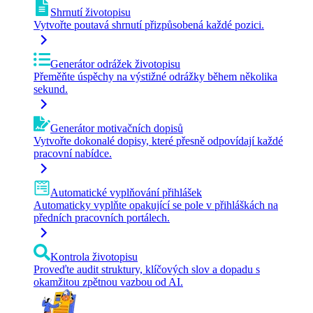
Shrnutí životopisu
Vytvořte poutavá shrnutí přizpůsobená každé pozici.
Generátor odrážek životopisu
Přeměňte úspěchy na výstižné odrážky během několika
sekund.
Generátor motivačních dopisů
Vytvořte dokonalé dopisy, které přesně odpovídají každé
pracovní nabídce.
Automatické vyplňování přihlášek
Automaticky vyplňte opakující se pole v přihláškách na
předních pracovních portálech.
Kontrola životopisu
Proveďte audit struktury, klíčových slov a dopadu s
okamžitou zpětnou vazbou od AI.