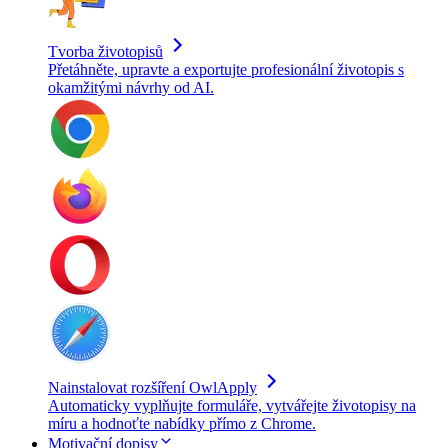
Tvorba životopisů
Přetáhněte, upravte a exportujte profesionální životopis s
okamžitými návrhy od AI.
Nainstalovat rozšíření OwlApply
Automaticky vyplňujte formuláře, vytvářejte životopisy na
míru a hodnoťte nabídky přímo z Chrome.
Motivační dopisy