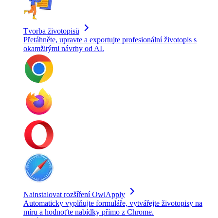
Tvorba životopisů
Přetáhněte, upravte a exportujte profesionální životopis s
okamžitými návrhy od AI.
Nainstalovat rozšíření OwlApply
Automaticky vyplňujte formuláře, vytvářejte životopisy na
míru a hodnoťte nabídky přímo z Chrome.