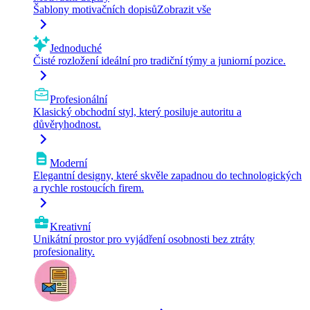
Šablony motivačních dopisů
Zobrazit vše
Jednoduché
Čisté rozložení ideální pro tradiční týmy a juniorní pozice.
Profesionální
Klasický obchodní styl, který posiluje autoritu a
důvěryhodnost.
Moderní
Elegantní designy, které skvěle zapadnou do technologických
a rychle rostoucích firem.
Kreativní
Unikátní prostor pro vyjádření osobnosti bez ztráty
profesionality.