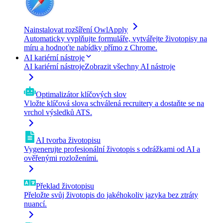
Nainstalovat rozšíření OwlApply
Automaticky vyplňujte formuláře, vytvářejte životopisy na
míru a hodnoťte nabídky přímo z Chrome.
AI kariérní nástroje
AI kariérní nástroje
Zobrazit všechny AI nástroje
Optimalizátor klíčových slov
Vložte klíčová slova schválená recruitery a dostaňte se na
vrchol výsledků ATS.
AI tvorba životopisu
Vygenerujte profesionální životopis s odrážkami od AI a
ověřenými rozloženími.
Překlad životopisu
Přeložte svůj životopis do jakéhokoliv jazyka bez ztráty
nuancí.