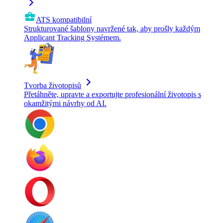
ATS kompatibilní
Strukturované šablony navržené tak, aby prošly každým
Applicant Tracking Systémem.
Tvorba životopisů
Přetáhněte, upravte a exportujte profesionální životopis s
okamžitými návrhy od AI.