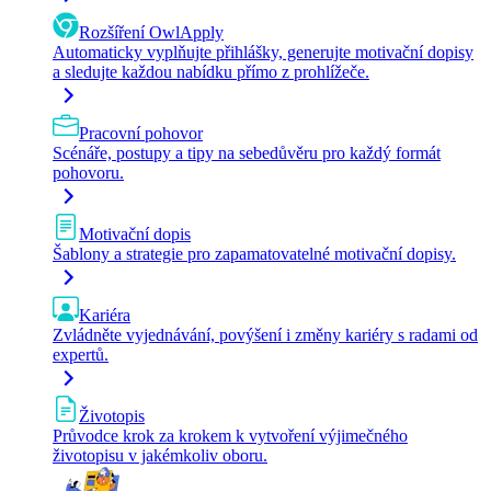
Rozšíření OwlApply
Automaticky vyplňujte přihlášky, generujte motivační dopisy
a sledujte každou nabídku přímo z prohlížeče.
Pracovní pohovor
Scénáře, postupy a tipy na sebedůvěru pro každý formát
pohovoru.
Motivační dopis
Šablony a strategie pro zapamatovatelné motivační dopisy.
Kariéra
Zvládněte vyjednávání, povýšení i změny kariéry s radami od
expertů.
Životopis
Průvodce krok za krokem k vytvoření výjimečného
životopisu v jakémkoliv oboru.