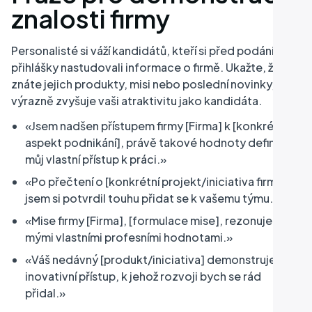
znalosti firmy
Personalisté si váží kandidátů, kteří si před podáním
přihlášky nastudovali informace o firmě. Ukažte, že
znáte jejich produkty, misi nebo poslední novinky, to
výrazně zvyšuje vaši atraktivitu jako kandidáta.
«Jsem nadšen přístupem firmy [Firma] k [konkrétní
aspekt podnikání], právě takové hodnoty definují
můj vlastní přístup k práci.»
«Po přečtení o [konkrétní projekt/iniciativa firmy]
jsem si potvrdil touhu přidat se k vašemu týmu.»
«Mise firmy [Firma], [formulace mise], rezonuje s
mými vlastními profesními hodnotami.»
«Váš nedávný [produkt/iniciativa] demonstruje
inovativní přístup, k jehož rozvoji bych se rád
přidal.»