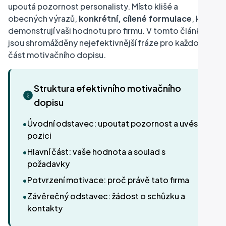
upoutá pozornost personalisty. Místo klišé a
obecných výrazů,
konkrétní, cílené formulace
, které
demonstrují vaši hodnotu pro firmu. V tomto článku
jsou shromážděny nejefektivnější fráze pro každou
část motivačního dopisu.
Struktura efektivního motivačního
dopisu
•
Úvodní odstavec: upoutat pozornost a uvést
pozici
•
Hlavní část: vaše hodnota a soulad s
požadavky
•
Potvrzení motivace: proč právě tato firma
•
Závěrečný odstavec: žádost o schůzku a
kontakty