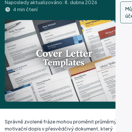
Naposledy aktualizováno:
8. dubna 2026
d
Mů
4 min čtení
úč
p
Správně zvolené fráze mohou proměnit průměrný
motivační dopis v přesvědčivý dokument, který