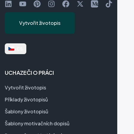
Sledujte na LinkedIn
Sledujte na YouTube
Připněte na Pinterestu
Přidejte se na Instagramu
Lajkujte na Facebooku
Sledujte na X
Sledujte na Mediu
Sledujte na 
Vytvořit životopis
CS
UCHAZEČI O PRÁCI
Vytvořit životopis
Příklady životopisů
Šablony životopisů
Šablony motivačních dopisů