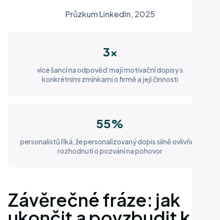
Průzkum LinkedIn, 2025
3x
více šancí na odpověď mají motivační dopisy s
konkrétními zmínkami o firmě a její činnosti
55%
personalistů říká, že personalizovaný dopis silně ovlivňuje
rozhodnutí o pozvání na pohovor
Závěrečné fráze: jak
ukončit a povzbudit k