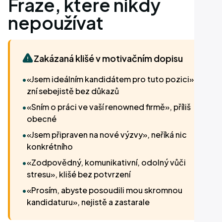
Fráze, které nikdy
nepoužívat
Zakázaná klišé v motivačním dopisu
•
«Jsem ideálním kandidátem pro tuto pozici»,
zní sebejistě bez důkazů
•
«Sním o práci ve vaší renowned firmě», příliš
obecné
•
«Jsem připraven na nové výzvy», neříká nic
konkrétního
•
«Zodpovědný, komunikativní, odolný vůči
stresu», klišé bez potvrzení
•
«Prosím, abyste posoudili mou skromnou
kandidaturu», nejistě a zastarale