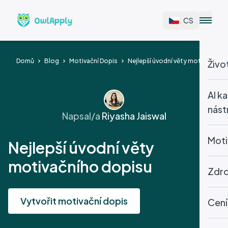
CS
Domů
Blog
Motivační Dopis
Nejlepší úvodní věty motivačního
Živo
AI ka
nást
Napsal/a
Riyasha Jaiswal
Moti
Nejlepší úvodní věty
motivačního dopisu
Zdro
Vytvořit motivační dopis
Cení
v
g