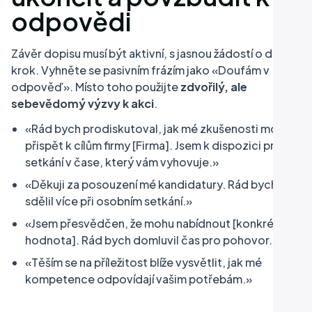
odpovědi
Závěr dopisu musí být aktivní, s jasnou žádostí o další
krok. Vyhněte se pasivním frázím jako «Doufám v
odpověď». Místo toho použijte
zdvořilý, ale
sebevědomý výzvy k akci
.
«Rád bych prodiskutoval, jak mé zkušenosti mohou
přispět k cílům firmy [Firma]. Jsem k dispozici pro
setkání v čase, který vám vyhovuje.»
«Děkuji za posouzení mé kandidatury. Rád bych
sdělil více při osobním setkání.»
«Jsem přesvědčen, že mohu nabídnout [konkrétní
hodnota]. Rád bych domluvil čas pro pohovor.»
«Těším se na příležitost blíže vysvětlit, jak mé
kompetence odpovídají vašim potřebám.»