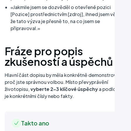
«Jakmile jsem se dozvěděl o otevřené pozici
[Pozice] prostřednictvím [zdroj], ihned jsem věděl,
že tato výzva je přesně to, na co jsem se
připravoval.»
Fráze pro popis
zkušeností a úspěchů
Hlavní část dopisu by měla konkrétně demonstrovat,
proč jste správnou volbou. Místo převyprávění
životopisu,
vyberte 2–3 klíčové úspěchy
a podložte
je konkrétními čísly nebo fakty.
Takto ano