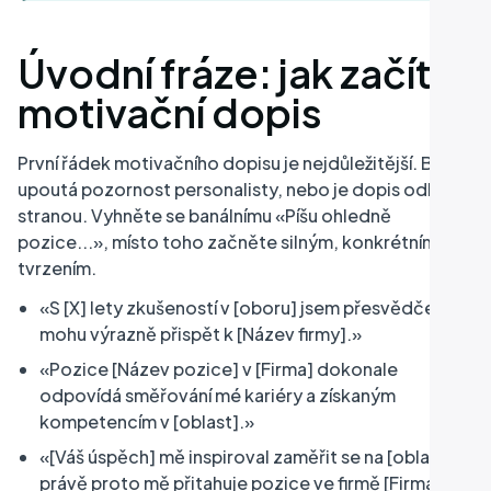
Úvodní fráze: jak začít
motivační dopis
První řádek motivačního dopisu je nejdůležitější. Buď
upoutá pozornost personalisty, nebo je dopis odložen
stranou. Vyhněte se banálnímu «Píšu ohledně
pozice...», místo toho začněte silným, konkrétním
tvrzením.
«S [X] lety zkušeností v [oboru] jsem přesvědčen, že
mohu výrazně přispět k [Název firmy].»
«Pozice [Název pozice] v [Firma] dokonale
odpovídá směřování mé kariéry a získaným
kompetencím v [oblast].»
«[Váš úspěch] mě inspiroval zaměřit se na [oblast], a
právě proto mě přitahuje pozice ve firmě [Firma].»