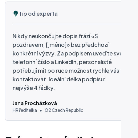
Tip od experta
Nikdy neukončujte dopis frází «S
pozdravem, [jméno]» bez předchozí
konkrétní výzvy. Za podpisem uveďte své
telefonní číslo a LinkedIn, personalisté
potřebují mít po ruce možnost rychle vás
kontaktovat. Ideální délka podpisu:
nejvýše 4 řádky.
Jana Procházková
HR ředitelka
•
O2 Czech Republic