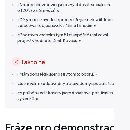
«Na předchozí pozici jsem zvýšil dosah sociálních sítí
o 120 % za 6 měsíců.»
«Díky mnou zavedené proceduře jsem zkrátil dobu
zpracování objednávek z 48 na 18 hodin.»
«Pod mým vedením tým 5 lidí úspěšně realizoval
projekt v hodnotě 2 mil. Kč včas.»
Takto ne
«Mám bohaté zkušenosti v tomto oboru.»
«Jsem velmi zodpovědný a cílevědomý specialista.»
«V průběhu celé kariéry jsem dosahoval pozitivních
výsledků.»
Fráze pro demonstraci