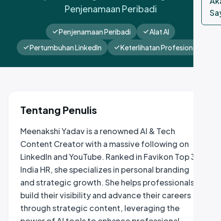
Ak
Penjenamaan Peribadi
Sa
Penjenamaan Peribadi
Alat AI
Pertumbuhan LinkedIn
Keterlihatan Profesional
Tentang Penulis
Meenakshi Yadav is a renowned AI & Tech
Content Creator with a massive following on
LinkedIn and YouTube. Ranked in Favikon Top 3
India HR, she specializes in personal branding
and strategic growth. She helps professionals
build their visibility and advance their careers
through strategic content, leveraging the
power of AI tools to enhance professional