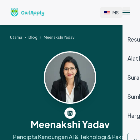
MS
Utama
Blog
Meenakshi Yadav
Res
Alat 
Sura
Sum
Har
Meenakshi Yadav
Pencipta Kandungan AI & Teknologi & Pakar