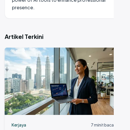
presence.
a
K
Artikel Terkini
Kerjaya
7 minit bacaan