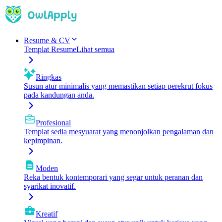
Resume & CV
Templat Resume
Lihat semua
Ringkas
Susun atur minimalis yang memastikan setiap perekrut fokus
pada kandungan anda.
Profesional
Templat sedia mesyuarat yang menonjolkan pengalaman dan
kepimpinan.
Moden
Reka bentuk kontemporari yang segar untuk peranan dan
syarikat inovatif.
Kreatif