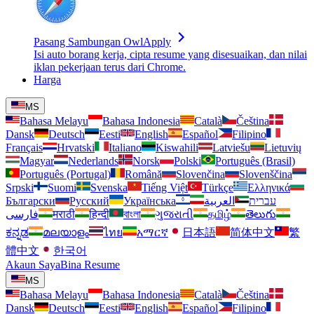
Pasang Sambungan OwlApply
Isi auto borang kerja, cipta resume yang disesuaikan, dan nilai
iklan pekerjaan terus dari Chrome.
Harga
MS
Bahasa Melayu
Bahasa Indonesia
Català
Čeština
Dansk
Deutsch
Eesti
English
Español
Filipino
Français
Hrvatski
Italiano
Kiswahili
Latviešu
Lietuvių
Magyar
Nederlands
Norsk
Polski
Português (Brasil)
Português (Portugal)
Română
Slovenčina
Slovenščina
Srpski
Suomi
Svenska
Tiếng Việt
Türkçe
Ελληνικά
Български
Русский
Українська
العربية
עברית
فارسی
मराठी
हिन्दी
বাংলা
ગુજરાતી
தமிழ்
తెలుగు
ಕನ್ನಡ
മലയാളം
ไทย
አማርኛ
日本語
简体中文
繁
體中文
한국어
Akaun Saya
Bina Resume
MS
Bahasa Melayu
Bahasa Indonesia
Català
Čeština
Dansk
Deutsch
Eesti
English
Español
Filipino