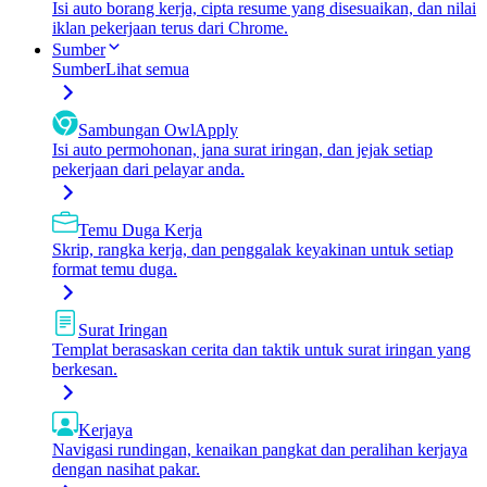
Isi auto borang kerja, cipta resume yang disesuaikan, dan nilai
iklan pekerjaan terus dari Chrome.
Sumber
Sumber
Lihat semua
Sambungan OwlApply
Isi auto permohonan, jana surat iringan, dan jejak setiap
pekerjaan dari pelayar anda.
Temu Duga Kerja
Skrip, rangka kerja, dan penggalak keyakinan untuk setiap
format temu duga.
Surat Iringan
Templat berasaskan cerita dan taktik untuk surat iringan yang
berkesan.
Kerjaya
Navigasi rundingan, kenaikan pangkat dan peralihan kerjaya
dengan nasihat pakar.