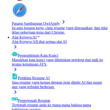
Pasang Sambungan OwlApply
Isi auto borang kerja, cipta resume yang disesuaikan, dan nilai
iklan pekerjaan terus dari Chrome.
Alat Kerjaya AI
Alat Kerjaya AI
Lihat semua alat AI
Pengoptimum Kata Kunci
Masukkan kata kunci yang diluluskan perekrut dan naik ke
teratas keputusan ATS.
Pembina Resume AI
Jana resume yang kemas dengan poin ditulis AI dan susun
atur yang terbukti berkesan.
Penterjemah Resume
Terjemah resume anda ke mana-mana bahasa tanpa
kehilangan nuansa.