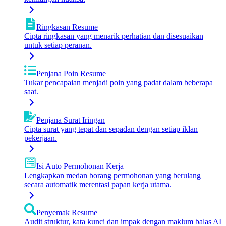
Ringkasan Resume
Cipta ringkasan yang menarik perhatian dan disesuaikan
untuk setiap peranan.
Penjana Poin Resume
Tukar pencapaian menjadi poin yang padat dalam beberapa
saat.
Penjana Surat Iringan
Cipta surat yang tepat dan sepadan dengan setiap iklan
pekerjaan.
Isi Auto Permohonan Kerja
Lengkapkan medan borang permohonan yang berulang
secara automatik merentasi papan kerja utama.
Penyemak Resume
Audit struktur, kata kunci dan impak dengan maklum balas AI