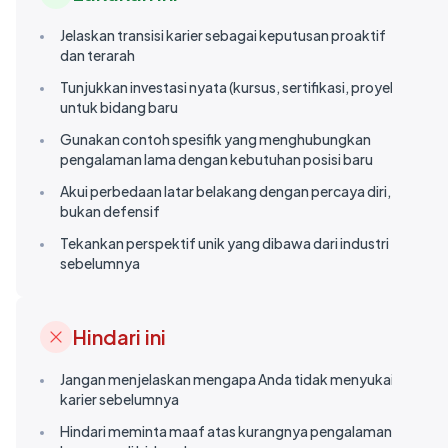
Jelaskan transisi karier sebagai keputusan proaktif
dan terarah
Tunjukkan investasi nyata (kursus, sertifikasi, proyek)
untuk bidang baru
Gunakan contoh spesifik yang menghubungkan
pengalaman lama dengan kebutuhan posisi baru
Akui perbedaan latar belakang dengan percaya diri,
bukan defensif
Tekankan perspektif unik yang dibawa dari industri
sebelumnya
Hindari ini
Jangan menjelaskan mengapa Anda tidak menyukai
karier sebelumnya
Hindari meminta maaf atas kurangnya pengalaman