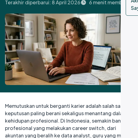
Ak
Terakhir diperbarui:
8 April 2026
6 menit membaca
Sa
Memutuskan untuk berganti karier adalah salah satu
keputusan paling berani sekaligus menantang dalam
kehidupan profesional. Di Indonesia, semakin banyak
profesional yang melakukan career switch, dari
akuntan yang beralih ke data analyst, guru yang masuk