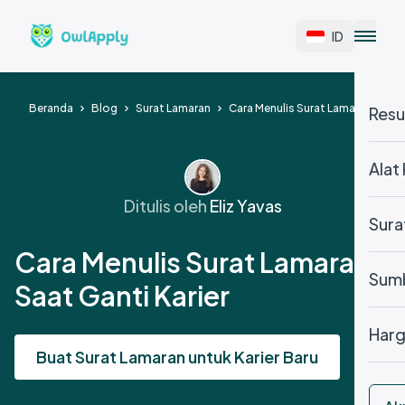
ID
Beranda
Blog
Surat Lamaran
Cara Menulis Surat Lamaran Saat G
Res
Alat 
Ditulis oleh
Eliz Yavas
Sura
Cara Menulis Surat Lamaran
Sum
Saat Ganti Karier
Har
Buat Surat Lamaran untuk Karier Baru