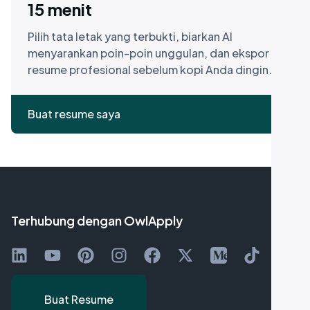
15 menit
Pilih tata letak yang terbukti, biarkan AI
menyarankan poin-poin unggulan, dan ekspor
resume profesional sebelum kopi Anda dingin.
Buat resume saya
Terhubung dengan OwlApply
Ikuti di LinkedIn
Tonton di YouTube
Pin di Pinterest
Ikuti kami di Instagram
Sukai di Facebook
Ikuti di X
Ikuti di Medium
Ikuti di TikT
Buat Resume