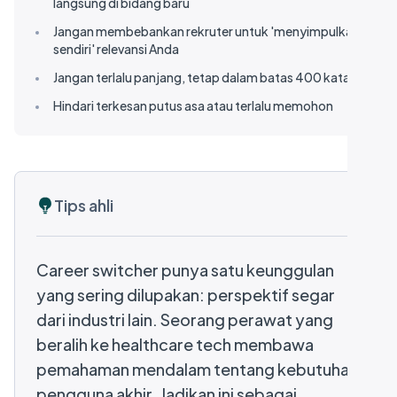
langsung di bidang baru
Jangan membebankan rekruter untuk 'menyimpulkan
sendiri' relevansi Anda
Jangan terlalu panjang, tetap dalam batas 400 kata
Hindari terkesan putus asa atau terlalu memohon
Tips ahli
Career switcher punya satu keunggulan
yang sering dilupakan: perspektif segar
dari industri lain. Seorang perawat yang
beralih ke healthcare tech membawa
pemahaman mendalam tentang kebutuhan
pengguna akhir. Jadikan ini sebagai